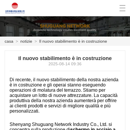
العربية
Deutsch
English
Español
casa
>
notizie
>
Il nuovo stabilimento è in costruzione
CASA
Il nuovo stabilimento è in costruzione
2025-08-14 09:36
PRODOTTI
Di recente, il nuovo stabilimento della nostra azienda
NOTIZIE
è in costruzione e gli operai stanno eseguendo
operazioni di molatura del terrazzo. Stiamo per
CASO
acquistare un lotto di nuove attrezzature. La capacità
produttiva della nostra azienda aumenterà per offrire
ai clienti prodotti e servizi di migliore qualità e più
FACTORY TOUR
personalizzati.
CONTATTATECI
Shenyang Shuguang Network Industry Co., Ltd. si
concentra sulla produzione di
schermo in acciaio a