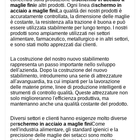
RIGUARDO A NOI
maglie fini
e altri prodotti. Ogni linea di
schermo in
acciaio a maglie fini
La qualità dei nostri prodotti è
accuratamente controllata, la dimensione delle maglie
è costante, la resistenza alla trazione è buona e può
essere utilizzata stabilmente per lungo tempo. I nostri
prodotti sono ampiamente utilizzati nei settori
alimentare, farmaceutico, metallurgico e in altri settori,
e sono stati molto apprezzati dai clienti.
La costruzione del nostro nuovo stabilimento
rappresenta un passo importante nello sviluppo
dell'azienda. Dopo la costruzione del nuovo
stabilimento, introdurremo una serie di attrezzature
all'avanguardia, tra cui impianti per la lavorazione
delle materie prime, linee di produzione intelligenti e
strumenti di controllo qualità. Queste attrezzature non
solo miglioreranno l'efficienza produttiva, ma
manterranno anche una qualità costante del prodotto.
Diversi settori e clienti hanno esigenze molto diverse
per
schermo in acciaio a maglie fini
Come
nell'industria alimentare, gli standard igienici e la
precisione delle maglie dei setacci sono molto