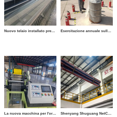
Nuovo telaio installato presso la Shenyang Shuguang Wire Mesh Co., Ltd. – Maggiore capacità e migliore qualità
Esercitazione annuale sulla sicurezza antincendio organizzata da Shenyang Shuguang Net Industry Co., Ltd.
La nuova macchina per l'orditura è ufficialmente entrata in produzione.
Shenyang Shuguang NetCo., Ltd. consegna con successo nastri trasportatori a spirale di alta qualità, riscuotendo un grande successo tra i clienti.