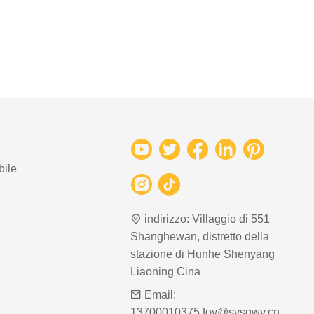
bile
indirizzo:
Villaggio di 551
Shanghewan, distretto della
stazione di Hunhe Shenyang
Liaoning Cina
Email:
13700010375Joy@sysgwy.cn