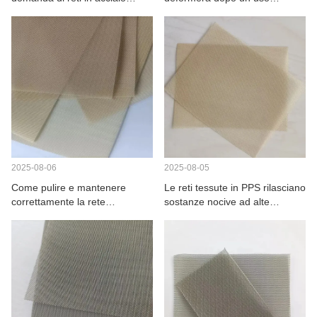
inossidabile?
prolungato?
2025-08-06
2025-08-05
Come pulire e mantenere
Le reti tessute in PPS rilasciano
correttamente la rete
sostanze nocive ad alte
intrecciata PPS?
temperature?