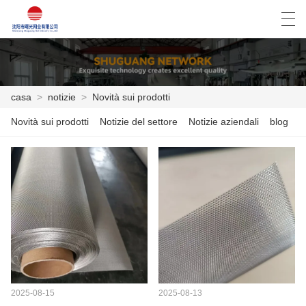
العربية
Deutsch
English
Español
casa
>
notizie
>
Novità sui prodotti
Novità sui prodotti
Notizie del settore
Notizie aziendali
blog
CASA
PRODOTTI
NOTIZIE
CASO
FACTORY TOUR
CONTATTATECI
2025-08-15
2025-08-13