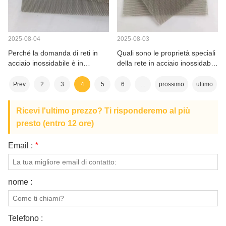
2025-08-04
2025-08-03
Perché la domanda di reti in
Quali sono le proprietà speciali
acciaio inossidabile è in
della rete in acciaio inossidabile
aumento nelle zone costiere?
per l'industria mineraria?
Prev
2
3
4
5
6
...
prossimo
ultimo
Ricevi l'ultimo prezzo? Ti risponderemo al più
presto (entro 12 ore)
Email :
*
nome :
Telefono :