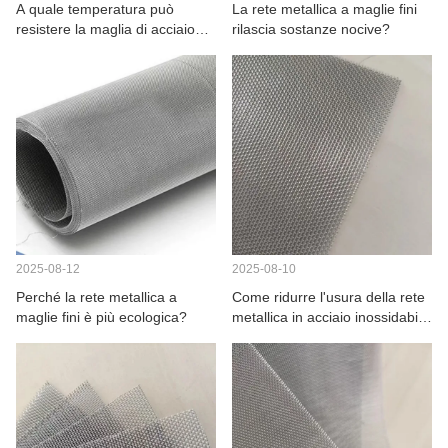
A quale temperatura può
La rete metallica a maglie fini
RIGUARDO A NOI
resistere la maglia di acciaio
rilascia sostanze nocive?
SS316?
2025-08-12
2025-08-10
Perché la rete metallica a
Come ridurre l'usura della rete
maglie fini è più ecologica?
metallica in acciaio inossidabile
durante l'uso?